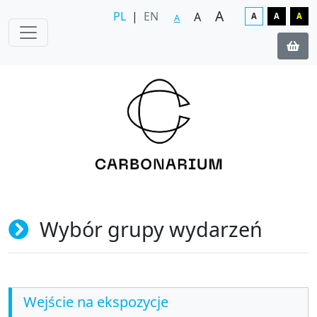
A
PL
|
EN
A
A
A
A
A
Wybór grupy wydarzeń
Wejście na ekspozycje