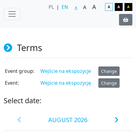
A
PL
|
EN
A
A
A
A
A
Terms
Event group:
Wejście na ekspozycje
Change
Event:
Wejście na ekspozycję
Change
Select date:
AUGUST 2026