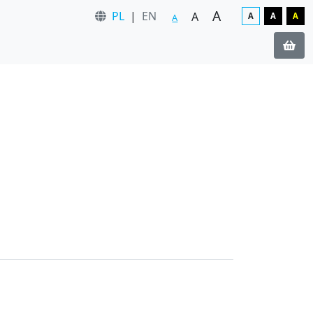
A
PL
|
EN
A
A
A
A
A