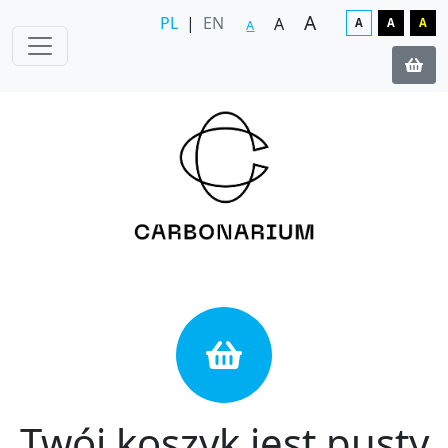
A
PL
|
EN
A
A
A
A
A
Twój koszyk jest pusty