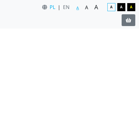
A
PL
|
EN
A
A
A
A
A