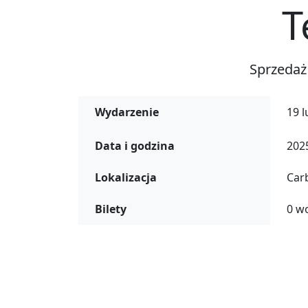
T
Sprzedaż
Wydarzenie
19 
Data i godzina
2025
Lokalizacja
Car
Bilety
0 w