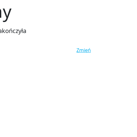
ny
akończyła
Zmień