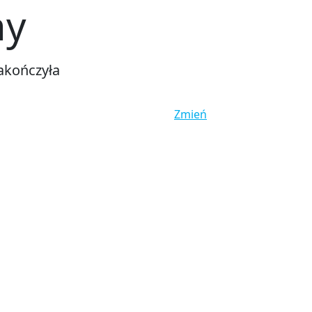
ny
akończyła
Zmień