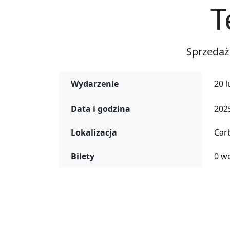
T
Sprzedaż
Wydarzenie
20 l
Data i godzina
2025
Lokalizacja
Car
Bilety
0 w