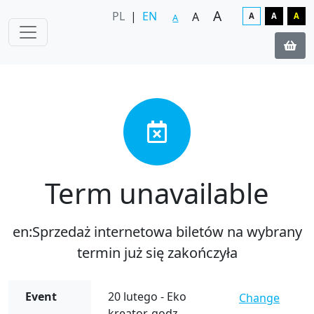
A
PL
|
EN
A
A
A
A
A
Term unavailable
en:Sprzedaż internetowa biletów na wybrany
termin już się zakończyła
Event
20 lutego - Eko
Change
kreator, godz.