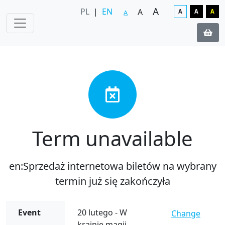
A
PL
|
EN
A
A
A
A
A
Term unavailable
en:Sprzedaż internetowa biletów na wybrany
termin już się zakończyła
Event
20 lutego - W
Change
krainie magii,