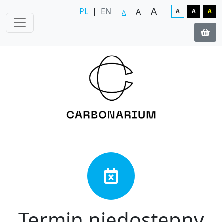
A
PL
|
EN
A
A
A
A
A
Termin niedostępny