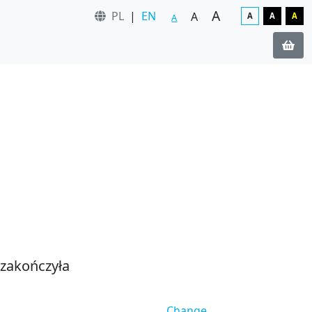
A
PL
|
EN
A
A
A
A
A
 zakończyła
Change