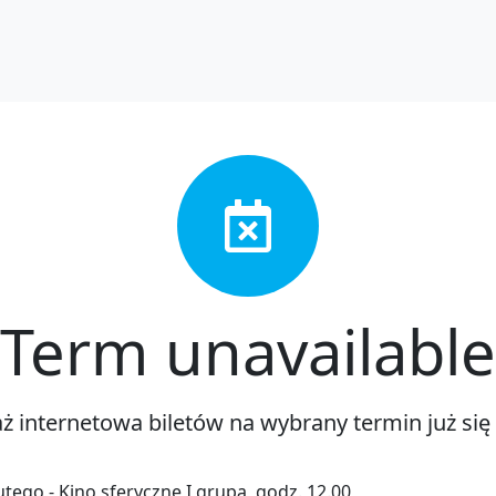
Term unavailable
ż internetowa biletów na wybrany termin już się
utego - Kino sferyczne I grupa, godz. 12.00