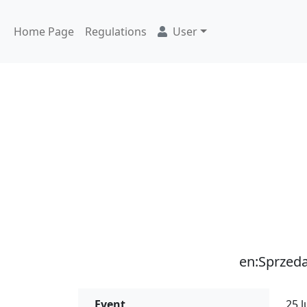
Home Page
Regulations
User
en:Sprzeda
Event
25 l