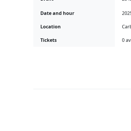
Date and hour
202
Location
Car
Tickets
0 av