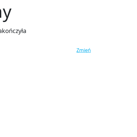
ny
akończyła
Zmień