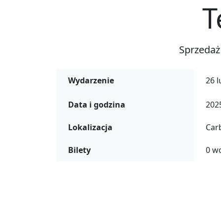
T
Sprzedaż
Wydarzenie
26 l
Data i godzina
2025
Lokalizacja
Car
Bilety
0 w