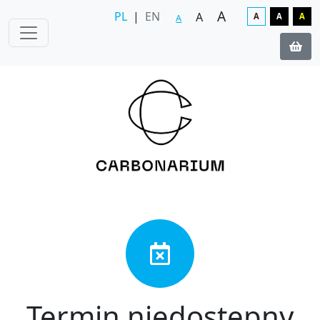
A
PL
|
EN
A
A
A
A
A
Termin niedostępny