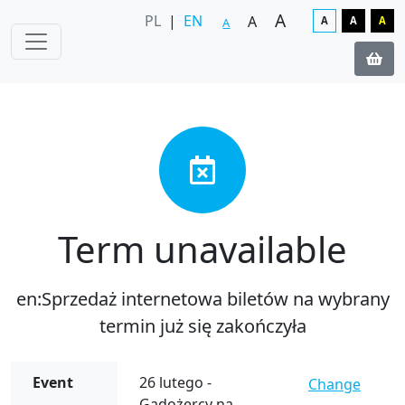
A
PL
|
EN
A
A
A
A
A
Term unavailable
en:Sprzedaż internetowa biletów na wybrany
termin już się zakończyła
Event
26 lutego -
Change
Gadożercy na