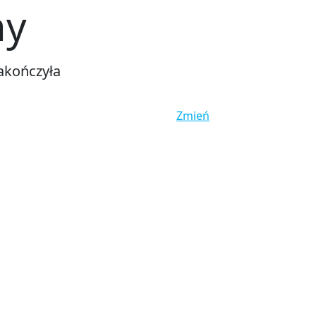
ny
akończyła
Zmień