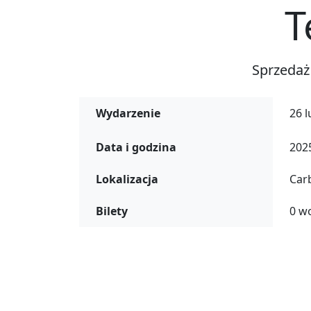
T
Sprzedaż
Wydarzenie
26 l
Data i godzina
2025
Lokalizacja
Car
Bilety
0 w