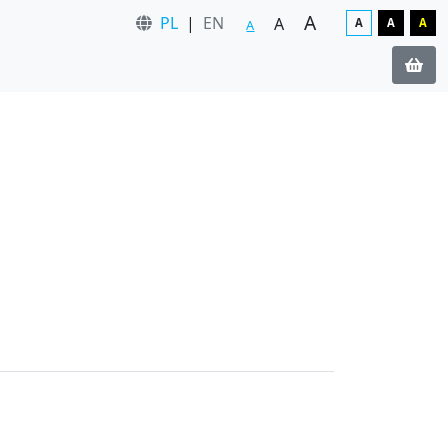
A
PL
|
EN
A
A
A
A
A