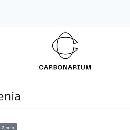
enia
Zmień