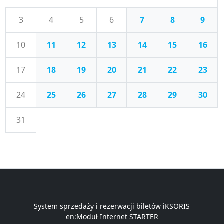
3
4
5
6
7
8
9
10
11
12
13
14
15
16
17
18
19
20
21
22
23
24
25
26
27
28
29
30
31
System sprzedaży i rezerwacji biletów iKSORIS
en:Moduł Internet STARTER